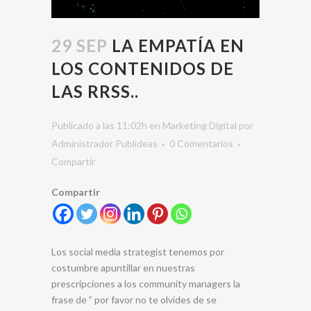
29 SEP
LA EMPATÍA EN
LOS CONTENIDOS DE
LAS RRSS..
Publicado a las 11:02h
en
Marketing Digital
por
Administrador Publideas
0 Comentarios
Compartir
Compartir
Los social media strategist tenemos por
costumbre apuntillar en nuestras
prescripciones a los community managers la
frase de
” por favor no te olvides de se