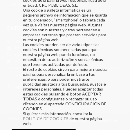
cookies de la página web responsabilidad de la
Contacto
entidad: CRC PUBLIDEAS, S.L.
Una cookie o galleta informática es un
pequeño archivo de información que se guarda
en tu ordenador, “smartphone” o tableta cada
vez que visitas nuestra página web. Algunas
DATOS DE CONTACTO
cookies son nuestras y otras pertenecen a
empresas externas que prestan servicios para
nuestra página web.
Telde – Las Palmas – España
Las cookies pueden ser de varios tipos: las
info@crcpublideas.com
cookies técnicas son necesarias para que
+34 928 681 617
nuestra página web pueda funcionar, no
necesitan de tu autorización y son las únicas
+34 928 683 432
que tenemos activadas por defecto.
HORARIO DE ATENCIÓN TELEFONICA DE 8:00 A 14 HORAS DE LUNES A
El resto de cookies sirven para mejorar nuestra
página, para personalizarla en base a tus
VIERNES
preferencias, o para poder mostrarte
publicidad ajustada a tus búsquedas, gustos e
intereses personales. Puedes aceptar todas
estas cookies pulsando el botón ACEPTAR
TODAS o configurarlas o rechazar su uso
clicando en el apartado CONFIGURACIÓN DE
COOKIES.
Si quieres más información, consulta la
© Copyright 2017 Publideas.
POLÍTICA DE COOKIES
de nuestra página
Compromiso con la Protección de
web.